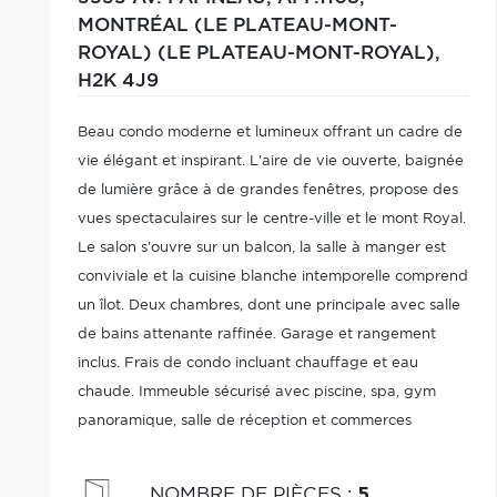
MONTRÉAL (LE PLATEAU-MONT-
ROYAL) (LE PLATEAU-MONT-ROYAL),
H2K 4J9
Beau condo moderne et lumineux offrant un cadre de
vie élégant et inspirant. L'aire de vie ouverte, baignée
de lumière grâce à de grandes fenêtres, propose des
vues spectaculaires sur le centre-ville et le mont Royal.
Le salon s'ouvre sur un balcon, la salle à manger est
conviviale et la cuisine blanche intemporelle comprend
un îlot. Deux chambres, dont une principale avec salle
de bains attenante raffinée. Garage et rangement
inclus. Frais de condo incluant chauffage et eau
chaude. Immeuble sécurisé avec piscine, spa, gym
panoramique, salle de réception et commerces
intégrés. Face au parc Lafontaine, au coeur du
Plateau, près des transports.
NOMBRE DE PIÈCES
:
5