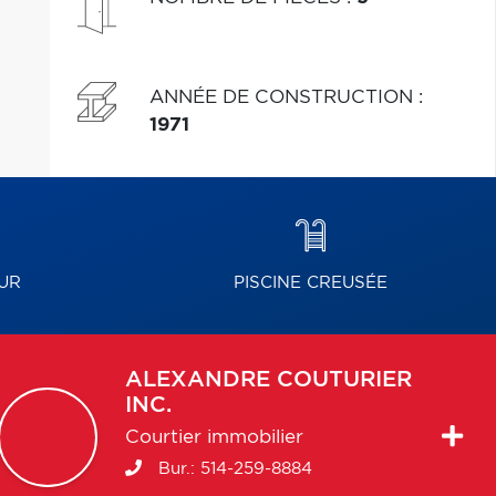
ANNÉE DE CONSTRUCTION
:
1971
UR
PISCINE CREUSÉE
ALEXANDRE
COUTURIER
INC.
Courtier immobilier
Bur.:
514-259-8884