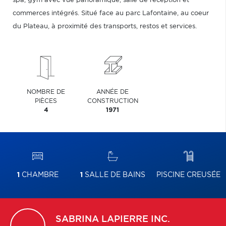
spa, gym avec vue panoramique, salle de réception et
commerces intégrés. Situé face au parc Lafontaine, au coeur
du Plateau, à proximité des transports, restos et services.
NOMBRE DE
ANNÉE DE
PIÈCES
CONSTRUCTION
4
1971
1
CHAMBRE
1
SALLE DE BAINS
PISCINE CREUSÉE
SABRINA
LAPIERRE INC.