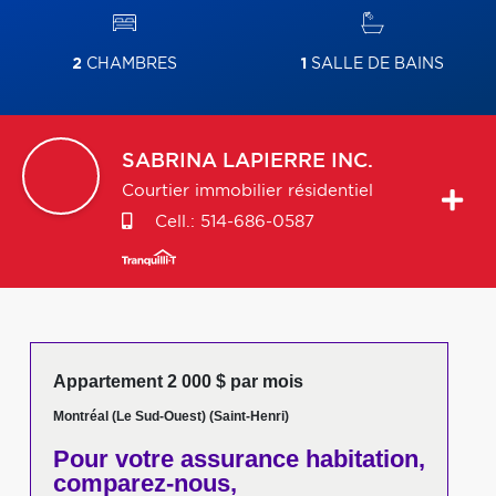
2
CHAMBRES
1
SALLE DE BAINS
SABRINA
LAPIERRE INC.
Courtier immobilier résidentiel
Cell.:
514-686-0587
Appartement 2 000 $ par mois
Montréal (Le Sud-Ouest) (Saint-Henri)
Pour votre
assurance habitation,
comparez-nous,