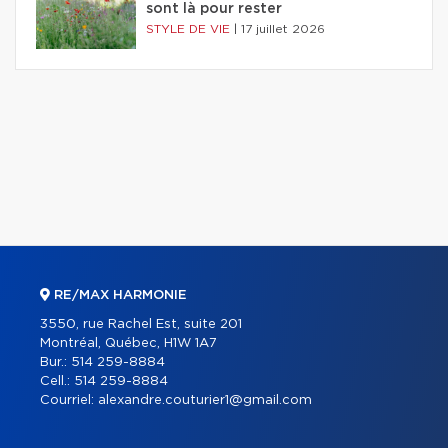
sont là pour rester
STYLE DE VIE
|
17 juillet 2026
RE/MAX HARMONIE
3550, rue Rachel Est, suite 201
Montréal, Québec, H1W 1A7
Bur.:
514 259-8884
Cell.:
514 259-8884
Courriel:
alexandre.couturier1@gmail.com