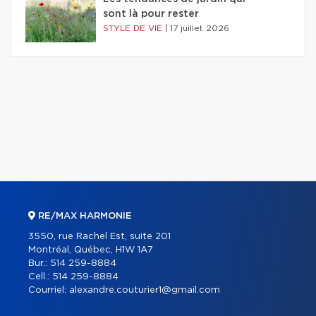
sont là pour rester
STYLE DE VIE
|
17 juillet 2026
RE/MAX HARMONIE
3550, rue Rachel Est, suite 201
Montréal, Québec, H1W 1A7
Bur.:
514 259-8884
Cell.:
514 259-8884
Courriel:
alexandre.couturier1@gmail.com