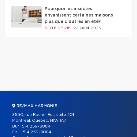
Pourquoi les insectes
envahissent certaines maisons
plus que d'autres en été?
STYLE DE VIE
|
24 juillet 2026
RE/MAX HARMONIE
3550, rue Rachel Est, suite 201
Montréal, Québec, H1W 1A7
Bur.:
514 259-8884
Cell.:
514 259-8884