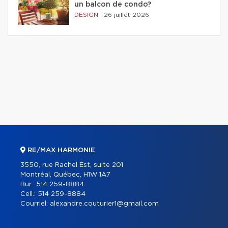
un balcon de condo?
DESIGN
|
26 juillet 2026
RE/MAX HARMONIE
3550, rue Rachel Est, suite 201
Montréal, Québec, H1W 1A7
Bur.:
514 259-8884
Cell.:
514 259-8884
Courriel:
alexandre.couturier1@gmail.com